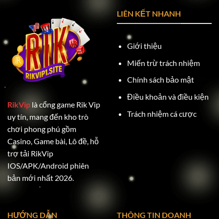
LIÊN KẾT NHANH
Giới thiệu
Miến trừ trách nhiệm
Chính sách bảo mật
Điều khoản và điều kiện
RikVip
là cổng game Rik Vip
Trách nhiệm cá cược
uy tín, mang đến kho trò
chơi phong phú gồm
Casino, Game bài, Lô đề, hỗ
trợ tải RikVip
IOS/APK/Android phiên
bản mới nhất 2026.
HƯỚNG DẪN
THÔNG TIN DOANH