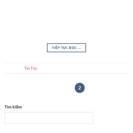
Casino ăn tiền thật đang trở thành xu hướng giải trí trực
tuyến được đông đảo game thủ lựa chọn nhờ cơ chế minh
bạch cùng khả năng sinh lời thực tế. Không chỉ đơn thuần là
hình thức giải trí, đây còn là môi trường để thử vận may, áp
dụng chiến thuật và […]
TIẾP TỤC ĐỌC
→
Đăng trong
Tin Tức
1
2
Tìm kiếm
TÌM
KIẾM