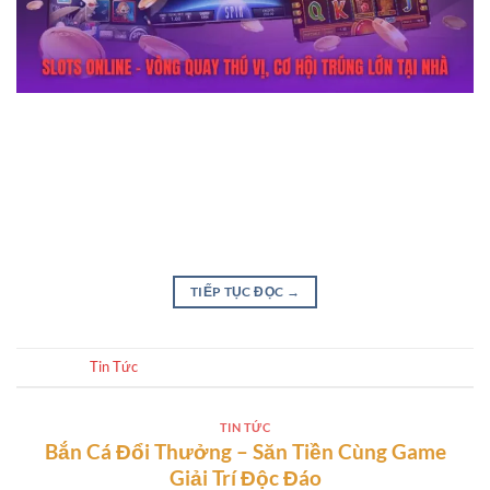
Slots online đang trở thành xu hướng giải trí trực tuyến
được ưa chuộng toàn cầu nhờ lối chơi đơn giản, tốc độ
nhanh và khả năng săn thưởng hấp dẫn. Tại RIKVIP, hệ
thống được tối ưu hóa về tốc độ xử lý, đồ họa sắc nét và cơ
chế trả thưởng minh bạch. […]
TIẾP TỤC ĐỌC
→
Đăng trong
Tin Tức
TIN TỨC
Bắn Cá Đổi Thưởng – Săn Tiền Cùng Game
Giải Trí Độc Đáo