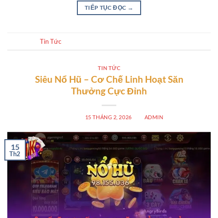
TIẾP TỤC ĐỌC
→
Đăng trong
Tin Tức
TIN TỨC
Siêu Nổ Hũ – Cơ Chế Linh Hoạt Săn
Thưởng Cực Đỉnh
ĐĂNG VÀO
15 THÁNG 2, 2026
BỞI
ADMIN
15
Th2