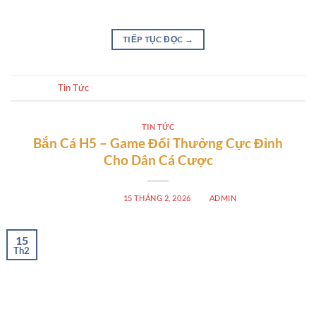
cung cấp những kỹ thuật đỉnh […]
TIẾP TỤC ĐỌC
→
Đăng trong
Tin Tức
TIN TỨC
Bắn Cá H5 – Game Đổi Thưởng Cực Đỉnh
Cho Dân Cá Cược
ĐĂNG VÀO
15 THÁNG 2, 2026
BỞI
ADMIN
15
Th2