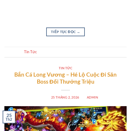
mắn và chiến thuật, phù hợp mọi cấp độ. Với tỷ lệ thưởng
cao, bạn dễ dàng săn thưởng lớn qua từng ván bài tại
RIKVIP. Bài viết sẽ […]
TIẾP TỤC ĐỌC
→
Đăng trong
Tin Tức
TIN TỨC
Bắn Cá Long Vương – Hé Lộ Cuộc Đi Săn
Boss Đổi Thưởng Triệu
ĐĂNG VÀO
25 THÁNG 2, 2026
BỞI
ADMIN
25
Th2