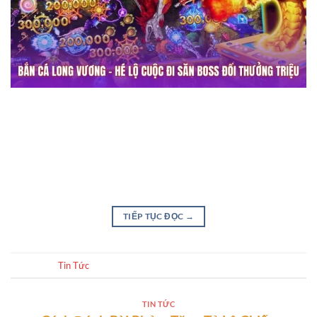
Bắn cá Long Vương có khiến bạn tò mò vì sao luôn nằm
trong top trò chơi săn bắt cá được hội viên yêu thích? Liệu bí
mật nằm ở phần thưởng, đồ họa hay cách chơi mới lạ? Bài
viết này RIKVIP sẽ giúp bạn khám phá tất cả, xem điểm mấu
chốt giúp […]
TIẾP TỤC ĐỌC
→
Đăng trong
Tin Tức
TIN TỨC