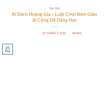
TIN TỨC
Xì Dách Hoàng Gia – Luật Chơi Đơn Giản
Ai Cũng Dễ Dàng Học
ĐĂNG VÀO
25 THÁNG 2, 2026
BỞI
ADMIN
25
Th2
Xì dách hoàng gia là trò chơi bài cá cược trực tuyến đầy kịch
tính, thu hút người chơi. Luật chơi dễ hiểu, kết hợp may