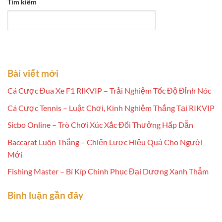
Tìm kiếm
TÌM
KIẾM
Bài viết mới
Cá Cược Đua Xe F1 RIKVIP – Trải Nghiệm Tốc Độ Đỉnh Nóc
Cá Cược Tennis – Luật Chơi, Kinh Nghiệm Thắng Tại RIKVIP
Sicbo Online – Trò Chơi Xúc Xắc Đổi Thưởng Hấp Dẫn
Baccarat Luôn Thắng – Chiến Lược Hiệu Quả Cho Người
Mới
Fishing Master – Bí Kíp Chinh Phục Đại Dương Xanh Thẳm
Bình luận gần đây
Không có bình luận nào để hiển thị.