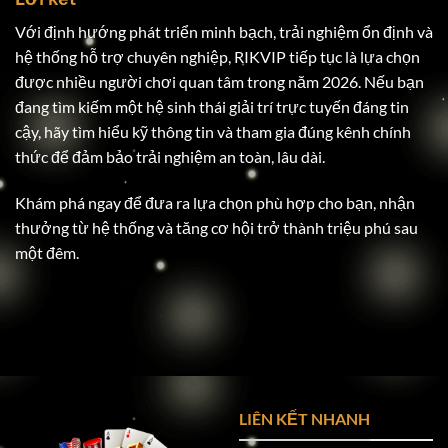
Với định hướng phát triển minh bạch, trải nghiệm ổn định và
hệ thống hỗ trợ chuyên nghiệp, RIKVIP tiếp tục là lựa chọn
được nhiều người chơi quan tâm trong năm 2026. Nếu bạn
đang tìm kiếm một hệ sinh thái giải trí trực tuyến đáng tin
cậy, hãy tìm hiểu kỹ thông tin và tham gia đúng kênh chính
thức để đảm bảo trải nghiệm an toàn, lâu dài.
Khám phá ngay để đưa ra lựa chọn phù hợp cho bạn, nhận
thưởng từ hệ thống và tăng cơ hội trở thành triệu phú sau
một đêm.
LIÊN KẾT NHANH