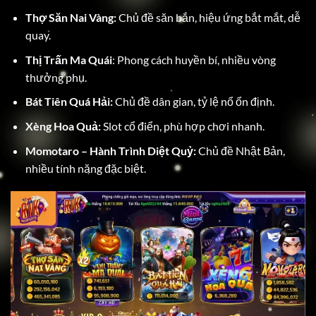
Thợ Săn Nai Vàng:
Chủ đề săn bắn, hiệu ứng bắt mắt, dễ
quay.
Thị Trấn Ma Quái
: Phong cách huyền bí, nhiều vòng
thưởng phụ.
Bát Tiên Quá Hải:
Chủ đề dân gian, tỷ lệ nổ ổn định.
Xèng Hoa Quả:
Slot cổ điển, phù hợp chơi nhanh.
Momotaro – Hành Trình Diệt Quỷ:
Chủ đề Nhật Bản,
nhiều tính năng đặc biệt.