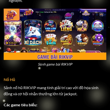
nghiệm.
Sảnh game bài RIKVIP
Nổ Hũ
Sảnh nổ hũ RIKVIP mang tính giải trí cao với đồ họa sinh
động và cơ hội nhận thưởng lớn từ jackpot.
Các game tiêu biểu: