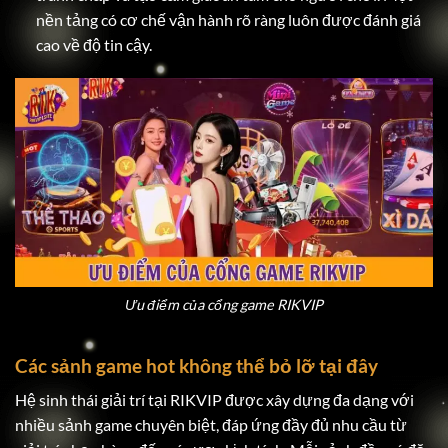
nền tảng có cơ chế vận hành rõ ràng luôn được đánh giá
cao về độ tin cậy.
Ưu điểm của cổng game RIKVIP
Các sảnh game hot không thể bỏ lỡ tại đây
Hệ sinh thái giải trí tại RIKVIP được xây dựng đa dạng với
nhiều sảnh game chuyên biệt, đáp ứng đầy đủ nhu cầu từ