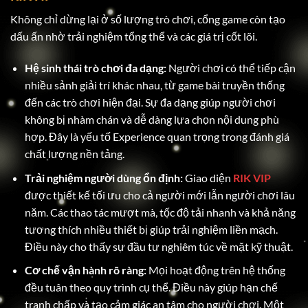
Không chỉ dừng lại ở số lượng trò chơi, cổng game còn tạo
dấu ấn nhờ trải nghiệm tổng thể và các giá trị cốt lõi.
Hệ sinh thái trò chơi đa dạng:
Người chơi có thể tiếp cận
nhiều sảnh giải trí khác nhau, từ game bài truyền thống
đến các trò chơi hiện đại. Sự đa dạng giúp người chơi
không bị nhàm chán và dễ dàng lựa chọn nội dung phù
hợp. Đây là yếu tố Experience quan trọng trong đánh giá
chất lượng nền tảng.
Trải nghiệm người dùng ổn định:
Giao diện
RIK VIP
được thiết kế tối ưu cho cả người mới lẫn người chơi lâu
năm. Các thao tác mượt mà, tốc độ tải nhanh và khả năng
tương thích nhiều thiết bị giúp trải nghiệm liền mạch.
Điều này cho thấy sự đầu tư nghiêm túc về mặt kỹ thuật.
Cơ chế vận hành rõ ràng:
Mọi hoạt động trên hệ thống
đều tuân theo quy trình cụ thể. Điều này giúp hạn chế
tranh chấp và tạo cảm giác an tâm cho người chơi. Một