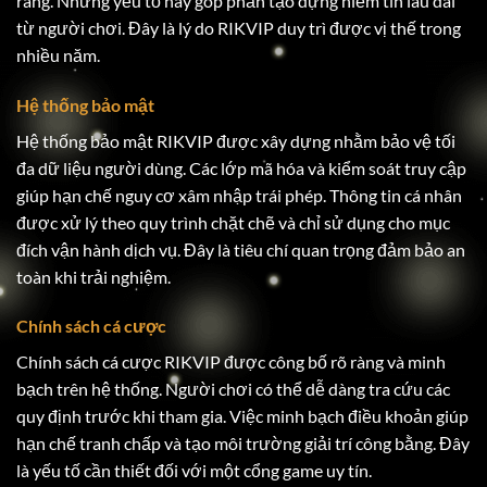
ràng. Những yếu tố này góp phần tạo dựng niềm tin lâu dài
từ người chơi. Đây là lý do RIKVIP duy trì được vị thế trong
nhiều năm.
Hệ thống bảo mật
Hệ thống bảo mật RIKVIP được xây dựng nhằm bảo vệ tối
đa dữ liệu người dùng. Các lớp mã hóa và kiểm soát truy cập
giúp hạn chế nguy cơ xâm nhập trái phép. Thông tin cá nhân
được xử lý theo quy trình chặt chẽ và chỉ sử dụng cho mục
đích vận hành dịch vụ. Đây là tiêu chí quan trọng đảm bảo an
toàn khi trải nghiệm.
Chính sách cá cược
Chính sách cá cược RIKVIP được công bố rõ ràng và minh
bạch trên hệ thống. Người chơi có thể dễ dàng tra cứu các
quy định trước khi tham gia. Việc minh bạch điều khoản giúp
hạn chế tranh chấp và tạo môi trường giải trí công bằng. Đây
là yếu tố cần thiết đối với một cổng game uy tín.