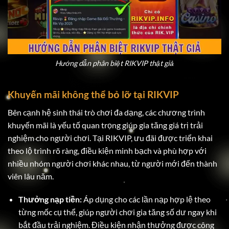
Hướng dẫn phân biệt RIKVIP thật giả
Khuyến mãi không thể bỏ lỡ tại RIKVIP
Bên cạnh hệ sinh thái trò chơi đa dạng, các chương trình
khuyến mãi là yếu tố quan trọng giúp gia tăng giá trị trải
nghiệm cho người chơi. Tại RIKVIP, ưu đãi được triển khai
theo lộ trình rõ ràng, điều kiện minh bạch và phù hợp với
nhiều nhóm người chơi khác nhau, từ người mới đến thành
viên lâu năm.
Thưởng nạp tiền:
Áp dụng cho các lần nạp hợp lệ theo
từng mốc cụ thể, giúp người chơi gia tăng số dư ngay khi
bắt đầu trải nghiệm. Điều kiện nhận thưởng được công