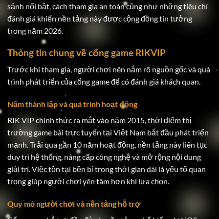
sảnh nổi bật, cách tham gia an toàn cũng như những tiêu chí
đánh giá khiến nền tảng này được cộng đồng tin tưởng
trong năm 2026.
Thông tin chung về cổng game RIKVIP
Trước khi tham gia, người chơi nên nắm rõ nguồn gốc và quá
trình phát triển của cổng game để có đánh giá khách quan.
Năm thành lập và quá trình hoạt động
RIK VIP chính thức ra mắt vào năm 2015, thời điểm thị
trường game bài trực tuyến tại Việt Nam bắt đầu phát triển
mạnh. Trải qua gần 10 năm hoạt động, nền tảng này liên tục
duy trì hệ thống, nâng cấp công nghệ và mở rộng nội dung
giải trí. Việc tồn tại bền bỉ trong thời gian dài là yếu tố quan
trọng giúp người chơi yên tâm hơn khi lựa chọn.
Quy mô người chơi và nền tảng hỗ trợ