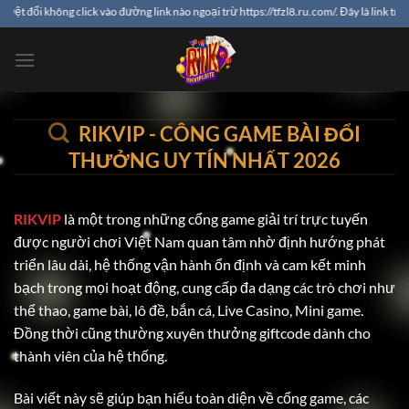
Bỏ
ng link nào ngoại trừ https://tfzl8.ru.com/. Đây là link trang chủ chính thức và duy nh
qua
nội
dung
RIKVIP - CÔNG GAME BÀI ĐỔI
THƯỞNG UY TÍN NHẤT 2026
RIKVIP
là một trong những cổng game giải trí trực tuyến
được người chơi Việt Nam quan tâm nhờ định hướng phát
triển lâu dài, hệ thống vận hành ổn định và cam kết minh
bạch trong mọi hoạt động, cung cấp đa dạng các trò chơi như
thể thao, game bài, lô đề, bắn cá, Live Casino, Mini game.
Đồng thời cũng thường xuyên thưởng giftcode dành cho
thành viên của hệ thống.
Bài viết này sẽ giúp bạn hiểu toàn diện về cổng game, các