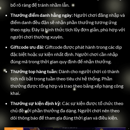
bố rõ ràng để tránh nhầm lẫn.
Thưởng điểm danh hằng ngày:
Người chơi đăng nhập và
điểm danh đều đặn sẽ nhận phần thưởng tương ứng
theo ngày. Đây là hình thức tích lũy đơn giản, phù hợp với
người chơi thường xuyên.
Giftcode ưu đãi:
Giftcode được phát hành trong các dịp
đặc biệt hoặc sự kiện nhất định. Người chơi cần nhập
đúng mã trong thời gian quy định để nhận thưởng.
Thưởng top hàng tuần:
Dành cho người chơi có thành
tích nổi bật trong tuần theo tiêu chí hệ thống. Phần
thưởng được tổng hợp và trao theo bảng xếp hạng công
khai.
Thưởng sự kiện định kỳ:
Các sự kiện được tổ chức theo
chủ đề với phần thưởng đa dạng. Người chơi nên theo
dõi thông báo để tham gia đúng thời gian và điều kiện.