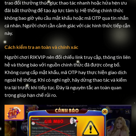
trao đổi thường thúc giục thao tác nhanh hoặc hứa hẹn ưu
đãi bất thường để tạo áp lực tâm lý. Hệ thống chính thức
không bao giờ yêu cầu mật khẩu hoặc mã OTP qua tin nhắn
cá nhân. Người chơi cần cảnh giác với các hình thức tiếp cận
này.
Cách kiểm tra an toàn và chính xác
Người chơi RIKVIP nên đối chiếu link truy cập, thông tin liên
hệ và thông báo với nguồn chính thức đã được công bố.
Không cung cấp mật khẩu, mã OTP hay thực hiện giao dịch
ngoài hệ thống. Khi có nghi ngờ, hãy dừng thao tác và kiểm
tra lại trước khi tiếp tục. Đây là nguyên tắc an toàn quan
trọng giúp hạn chế rủi ro.