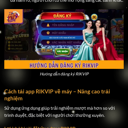
Hướng dẫn đăng ký RIKVIP
Cách tải app RIKVIP về máy – Nâng cao trải
nghiệm
Sử dụng ứng dụng giúp trải nghiệm mượt mà hơn so với
trình duyệt, đặc biệt với người chơi thường xuyên.