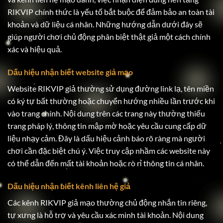
RIKVIP chính thức là yếu tố bắt buộc để đảm bảo an toàn tài
khoản và dữ liệu cá nhân. Những hướng dẫn dưới đây sẽ
giúp người chơi chủ động phân biệt thật giả một cách chính
xác và hiệu quả.
Dấu hiệu nhận biết website giả mạo
Website RIKVIP giả thường sử dụng đường link lạ, tên miền
có ký tự bất thường hoặc chuyển hướng nhiều lần trước khi
vào trang chính. Nội dung trên các trang này thường thiếu
trang pháp lý, thông tin mập mờ hoặc yêu cầu cung cấp dữ
liệu nhạy cảm. Đây là dấu hiệu cảnh báo rõ ràng mà người
chơi cần đặc biệt chú ý. Việc truy cập nhầm các website này
có thể dẫn đến mất tài khoản hoặc rò rỉ thông tin cá nhân.
Dấu hiệu nhận biết kênh liên hệ giả
Các kênh RIKVIP giả mạo thường chủ động nhắn tin riêng,
tự xưng là hỗ trợ và yêu cầu xác minh tài khoản. Nội dung